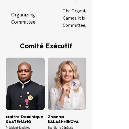
education of the host country.
The Organizing Committee (OCFG)
Organizing
Games. It is composed of members
Committee
Committee, and the National Ste
Comité Exécutif
Maître Dominique
Zhanna
Philippe
SAATENANG
KALASHNIKOVA
MICHELOT
Président-fondateur
Secrétaire Générale
Secrétaire Général Adjoint