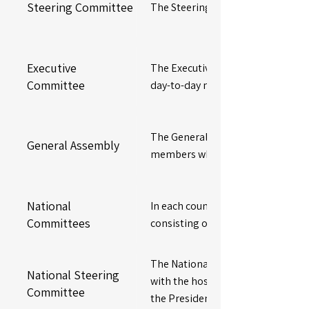
Steering Committee
The Steering Committee (SCFGIC) i
Executive
The Executive Committee (ECFGIC) 
Committee
day-to-day management of FGIC's 
The General Assembly is compose
General Assembly
members who are up-to-date with 
National
In each country, FGIC establish
Committees
consisting of a President, a Vice-
The National Steering Committee 
National Steering
with the host country for the FA
Committee
the Presidency and the ministries