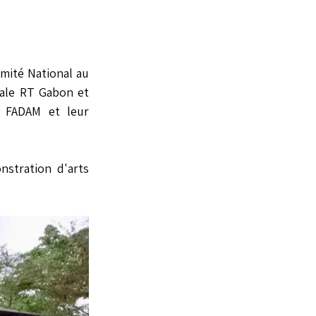
ité National au 
nale RT Gabon et 
 FADAM et leur 
tration d'arts 