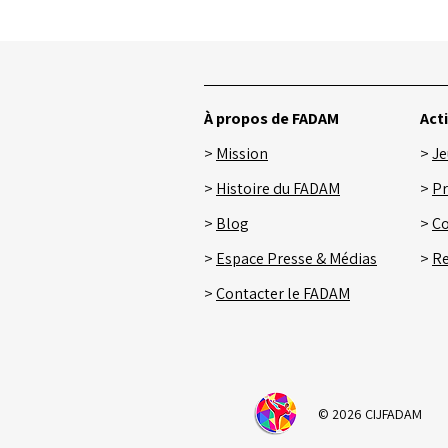
Posts récents
À propos de FADAM
Act
>
Mission
>
Je
>
Histoire du FADAM
>
Pr
>
Blog
>
Co
>
Espace Presse & Médias
>
Re
>
Contacter le FADAM
© 2026 CIJFADAM