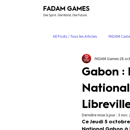
FADAM GAMES
One Spirit. One World. One Future.
All Posts / Tous les Articles
FADAM Came
FADAM Games
28 oct
Parutions Presse & Médias
CIJF
Gabon : 
Nationa
Librevill
Dernière mise à jour :
3 nov.
Ce Jeudi 5 octobre
National Gabon à L