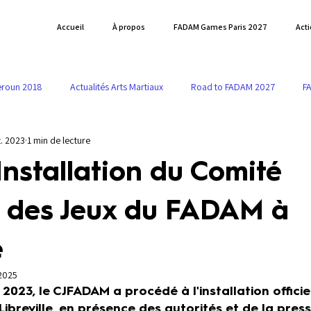
Accueil
À propos
FADAM Games Paris 2027
Act
roun 2018
Actualités Arts Martiaux
Road to FADAM 2027
F
. 2023
1 min de lecture
ADAM
Communiqués de presse
Installation du Comité
l des Jeux du FADAM à
e
 2025
 2023, le CJFADAM a procédé à l'installation officie
ibreville, en présence des autorités et de la press