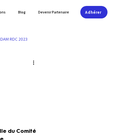
Adhérer
ions
Blog
Devenir Partenaire
ADAM RDC 2023
lle du Comité 
e.